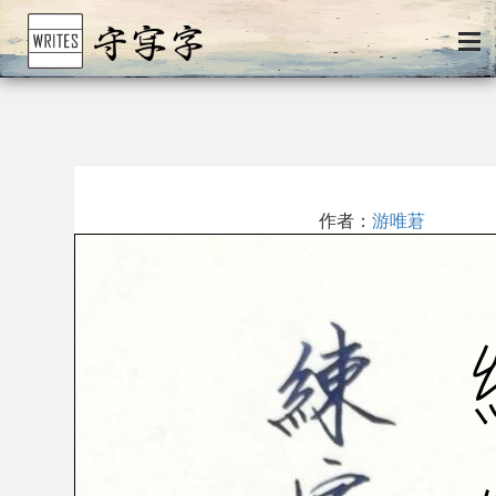
作者：
游唯莙