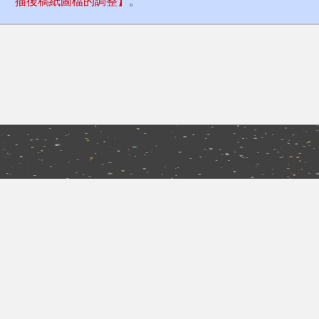
描後稿紙圖檔的調整】
。