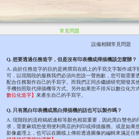
常見問題
設備相關常見問題
Q. 想要透過任務造字，但是沒有印表機或掃描機該怎麼辦？
A. 由於任務造字的目的是將撰寫在紙上的手寫文字製作成
可，以現階段的服務我們必須向您說一聲抱歉，您可能需要
配合任務製作自己的手寫字。而我們正同步繼續研究開發其
手機拍照取代掃描機等方式。另外如果您不排斥以數位化方
數位化造字】
來產生自己的手寫字。
Q. 只有黑白印表機或黑白掃描機的話也可以製作嗎？
A. 現階段的流程稿紙邊框等顏色相當重要，因此黑白雙色
求，需要麻煩您使用便利商店的列印或掃描服務。或是如果
影像處理上，也可以在圖檔上傳前透過圖像的編輯來滿足任