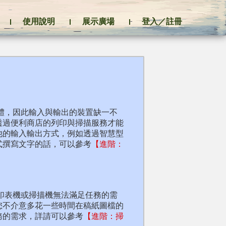
使用說明
展示廣場
登入／註冊
字體，因此輸入與輸出的裝置缺一不
透過便利商店的列印與掃描服務才能
他的輸入輸出方式，例如透過智慧型
式撰寫文字的話，可以參考
【進階：
的印表機或掃描機無法滿足任務的需
您不介意多花一些時間在稿紙圖檔的
務的需求，詳請可以參考
【進階：掃