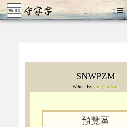
SNWPZM
Written By
yung-lin Kuo
預覽區