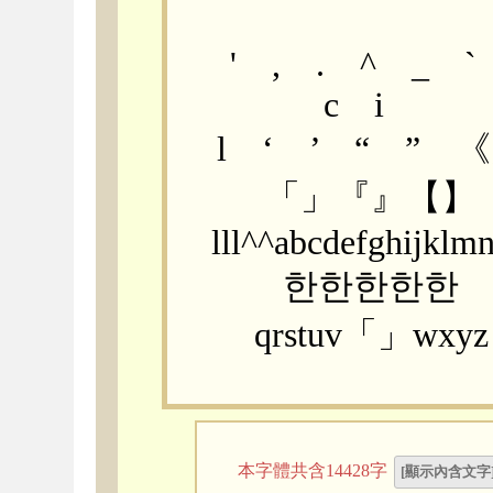
'
,
.
^
_
`
c
i
l
‘
’
“
”
《
「
」
『
』
【
】
l
l
l
^
^
a
b
c
d
e
f
g
h
i
j
k
l
m
한
한
한
한
한
q
r
s
t
u
v
「
」
w
x
y
z
本字體共含14428字
[顯示內含文字